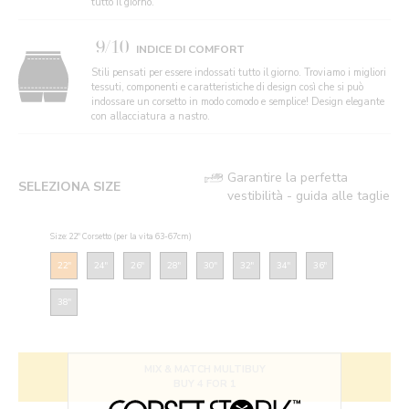
tutto il giorno.
9/10
INDICE DI COMFORT
Stili pensati per essere indossati tutto il giorno. Troviamo i migliori
tessuti, componenti e caratteristiche di design così che si può
indossare un corsetto in modo comodo e semplice! Design elegante
con allacciatura a nastro.
Garantire la perfetta
SELEZIONA SIZE
vestibilità - guida alle taglie
Size: 22" Corsetto (per la vita 63-67cm)
22"
24"
26"
28"
30"
32"
34"
36"
38"
MIX & MATCH MULTIBUY
BUY 4 FOR 1