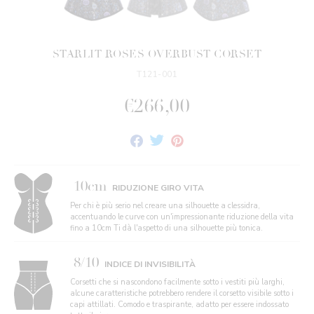
STARLIT ROSES OVERBUST CORSET
T121-001
€266,00
Condividi
Twitta
Fai
su
su
Pin
Facebook
Twitter
su
Pinterest
10cm
RIDUZIONE GIRO VITA
Per chi è più serio nel creare una silhouette a clessidra,
accentuando le curve con un'impressionante riduzione della vita
fino a 10cm Ti dà l'aspetto di una silhouette più tonica.
8/10
INDICE DI INVISIBILITÀ
Corsetti che si nascondono facilmente sotto i vestiti più larghi,
alcune caratteristiche potrebbero rendere il corsetto visibile sotto i
capi attillati. Comodo e traspirante, adatto per essere indossato