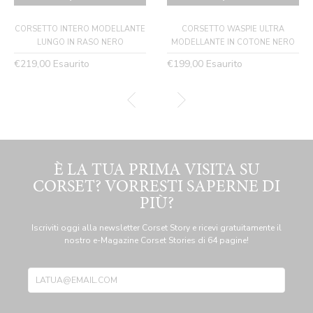
CORSETTO INTERO MODELLANTE
CORSETTO WASPIE ULTRA
LUNGO IN RASO NERO
MODELLANTE IN COTONE NERO
Prezzo
Prezzo
€219,00
Esaurito
€199,00
Esaurito
normale
normale
È LA TUA PRIMA VISITA SU
CORSET? VORRESTI SAPERNE DI
PIÙ?
Iscriviti oggi alla newsletter Corset Story e ricevi gratuitamente il
nostro e-Magazine Corset Stories di 64 pagine!