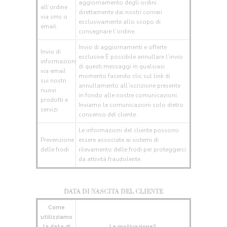
aggiornamento degli ordini
all’ordine
direttamente dai nostri corrieri
via sms o
esclusivamente allo scopo di
email.
consegnare l’ordine.
Invio di aggiornamenti e offerte
Invio di
esclusive È possibile annullare l’invio
informazioni
di questi messaggi in qualsiasi
via email
momento facendo clic sul link di
sui nostri
annullamento all’iscrizione presente
nuovi
in fondo alle nostre comunicazioni.
prodotti e
Inviamo le comunicazioni solo dietro
servizi
consenso del cliente.
Le informazioni del cliente possono
Prevenzione
essere associate ai sistemi di
delle frodi
rilevamento delle frodi per proteggerci
da attività fraudolente.
DATA DI NASCITA DEL CLIENTE
Come
utilizziamo
la data di
La motivazione?