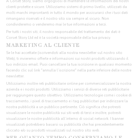
A Corset Story, siamo orgogliosi di mantenere le informazioni dei nostri
clienti protette e sicure. Utilizziamo sistemi di primo livello, utilizzati da
molti marchi improntanti in tutto il mondo per assicurarci che i tuoi dati
rimangano riservati e il nostro sito sia sempre al sicuro. Non
condivideremo o venderemo mai le tue informazioni a terzi.
Per tutti i nostri siti, il nostro responsabile del trattamento dei dati è
Corset Story Ltd ed è la società responsabile della tua privacy.
MARKETING AL CLIENTE
Se le hai accettate (iscrivendoti alla nostra newsletter sul nostro sito
Web), ti invieremo offerte e informazioni sui nostri prodotti utilizzando il
tuo indirizzo email. Puoi cancellare la tua iscrizione in qualsiasi momento
facendo clic sul link "annulla l’iscrizione" nella parte inferiore delle nostre
newsletter.
Utilizziamo inoltre reti pubblicitarie online per commercializzare la nostra
azienda e i nostri prodotti. Utilizziamo i servizi di diverse reti pubblicitarie
per raggiungere questo obiettivo. Utilizziamo tecnologie come i cookie di
tracciamento, i pixel di tracciamento e i tag pubblicitari per indirizzare la
nostra pubblicità a un pubblico pertinente. Ciò significa che potresti
visualizzare le nostre pubblicità sui siti web di terzi e inoltre, potresti
visualizzare le nostre pubblicità all’interno di social network. I banner
visualizzati potrebbero basarsi su pubblicità che hai precedentemente
cliccato e/o su prodotti visualizzati sul nostro sito web.
PER QUANTO TEMPO CONSERVIAMO LE