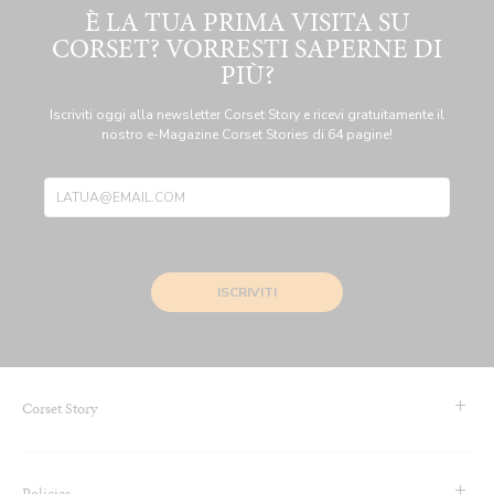
È LA TUA PRIMA VISITA SU
CORSET? VORRESTI SAPERNE DI
PIÙ?
Iscriviti oggi alla newsletter Corset Story e ricevi gratuitamente il
nostro e-Magazine Corset Stories di 64 pagine!
ISCRIVITI
Corset Story
Contattaci/FAQS
Policies
Riguardo a Noi