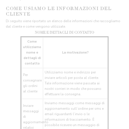
COME USIAMO LE INFORMAZIONI DEL
CLIENTE
Di seguito viene riportato un elenco delle informazioni che raccogliamo
dal cliente e come vengono utilizzate.
NOME E DETTAGLI DI CONTATTO
Come
utilizziamo
nome e
La motivazione?
dettagli di
contatto
Utilizziamo nome e indirizzo per
Per
inviare articoli per posta al cliente.
consegnare
Tale informazione viene passata ai
gli ordini
nostri corrieri in modo che possano
al cliente
effettuare la consegna.
Inviamo messaggi come messaggi di
Inviare
aggiornamento sull’ordine per sms e
messaggi
email riguardanti l’invio o le
di
informazioni di tracciamento. È
aggiornamento
possibile ricevere un messaggio di
relativi