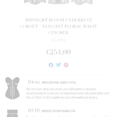
MIDNIGHT BLOOM UNDERBUST
CORSET – ELEGANT FLORAL WAIST
CINCHER
BC-2584
€254,00
Condividi
Twitta
Fai
su
su
Pin
Facebook
Twitter
su
Pinterest
10cm
RIDUZIONE GIRO VITA
Per chi è più serio nel creare una silhouette a clessidra,
accentuando le curve con un'impressionante riduzione della vita
fino a 10cm Ti dà l'aspetto di una silhouette più tonica.
10/10
INDICE DI INVISIBILITÀ