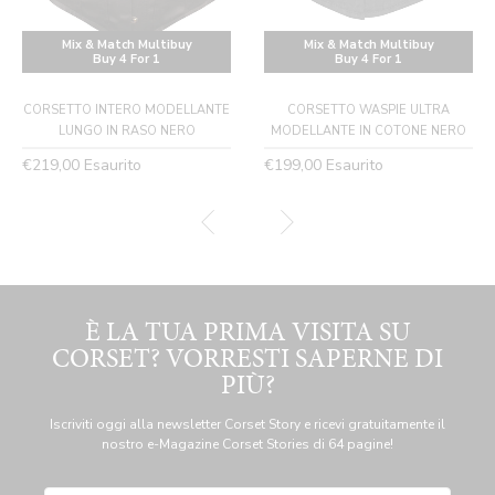
Mix & Match Multibuy
Mix & Match Multibuy
Buy 4 For 1
Buy 4 For 1
CORSETTO INTERO MODELLANTE
CORSETTO WASPIE ULTRA
LUNGO IN RASO NERO
MODELLANTE IN COTONE NERO
Prezzo
Prezzo
€219,00
Esaurito
€199,00
Esaurito
normale
normale
È LA TUA PRIMA VISITA SU
CORSET? VORRESTI SAPERNE DI
PIÙ?
Iscriviti oggi alla newsletter Corset Story e ricevi gratuitamente il
nostro e-Magazine Corset Stories di 64 pagine!