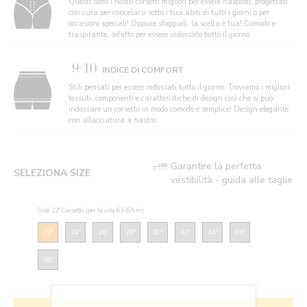
Questi sono i nostri corsetti migliori per essere nascosti, progettati
con cura per concelarsi sotto i tuoi abiti di tutti i giorni o per
occasioni speciali! Oppure sfoggiali, la scelta è tua! Comodo e
traspirante, adatto per essere indossato tutto il giorno.
9/10
INDICE DI COMFORT
Stili pensati per essere indossati tutto il giorno. Troviamo i migliori
tessuti, componenti e caratteristiche di design così che si può
indossare un corsetto in modo comodo e semplice! Design elegante
con allacciatura a nastro.
Garantire la perfetta
SELEZIONA SIZE
vestibilità - guida alle taglie
Size: 22" Corsetto (per la vita 63-67cm)
22"
24"
26"
28"
30"
32"
34"
36"
38"