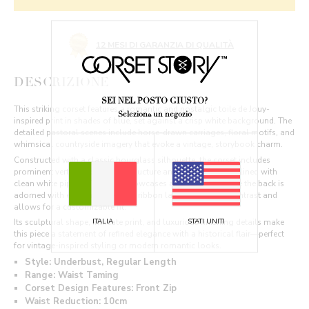
12 MESI DI GARANZIA DI QUALITÀ
DESCRIZIONE
SEI NEL POSTO GIUSTO?
This striking corset features a romantic and nostalgic toile de Jouy-
Seleziona un negozio
inspired print in shades of blue, set against a crisp white background. The
detailed pastoral scenes include horse-drawn carriages, floral motifs, and
whimsical countryside imagery that evoke a vintage, storybook charm.
Constructed with a classic hourglass silhouette, the corset includes
prominent vertical boning for structure and shaping, all outlined with
clean white piping. The front showcases a zip closure, while the back is
adorned with elegant navy satin ribbon lacing that adds contrast and
allows for a customizable fit.
Its sculptural shape, intricate print, and luxurious finishing details make
ITALIA
STATI UNITI
this piece a statement of refined elegance with a historical flair—perfect
for vintage-inspired styling or modern romantic looks.
Style: Underbust, Regular Length
Range: Waist Taming
Corset Design Features: Front Zip
Waist Reduction: 10cm