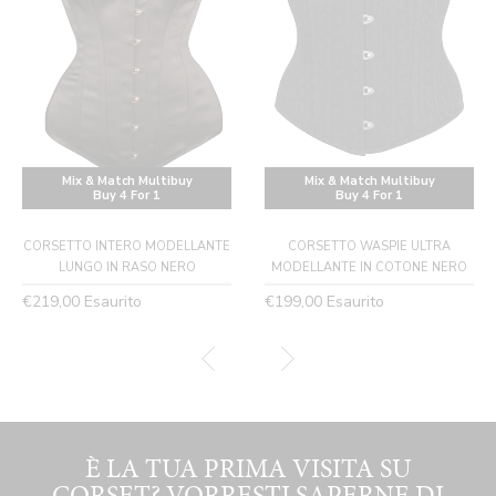
Mix & Match Multibuy
Mix & Match Multibuy
Buy 4 For 1
Buy 4 For 1
CORSETTO INTERO MODELLANTE
CORSETTO WASPIE ULTRA
LUNGO IN RASO NERO
MODELLANTE IN COTONE NERO
Prezzo
Prezzo
€219,00
Esaurito
€199,00
Esaurito
normale
normale
È LA TUA PRIMA VISITA SU
CORSET? VORRESTI SAPERNE DI