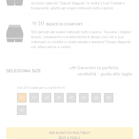
occasioni speciali! Oppure sfoggiali, la scelta è tua! Comodo e
traspirante, adatto per essere indossato tutto il giorno.
9/10
INDICE DI COMFORT
Stili pensati per essere indossati tutto il giorno. Troviamo i migliori
tessuti, componenti e caratteristiche di design così che si può
indossare un corsetto in modo comodo e semplice! Design elegante
con allacciatura a nastro.
Garantire la perfetta
SELEZIONA SIZE
vestibilità - guida alle taglie
Size: 22" Corsetto (per la vita 63-67cm)
22"
24"
26"
28"
30"
32"
34"
36"
38"
MIX & MATCH MULTIBUY
BUY 4 FOR 1