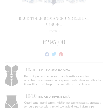
BLUE TOILE ROMANCE UNDERBUST
CORSET
BC-2683
€295,00
Condividi
Twitta
Fai
su
su
Pin
Facebook
Twitter
su
Pinterest
10cm
RIDUZIONE GIRO VITA
Per chi è più serio nel creare una silhouette a clessidra,
accentuando le curve con un'impressionante riduzione della vita
fino a 10cm Ti dà l'aspetto di una silhouette più tonica.
10/10
INDICE DI INVISIBILITÀ
Questi sono i nostri corsetti migliori per essere nascosti, progettati
con cura per concelarsi sotto i tuoi abiti di tutti i giorni o per