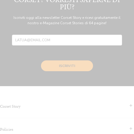
PIÙ?
Iscriviti oggi alla newsletter Corset Story e ricevi gratuitamente il
nostro e-Magazine Corset Stories di 64 pagine!
ISCRIVITI
Corset Story
Contattaci/FAQS
Policies
Riguardo a Noi