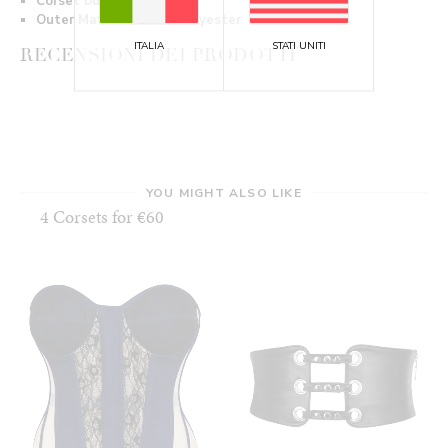
Corset busk
Outer Material:
100% Polyester
ITALIA
STATI UNITI
RECENSIONI DEI PRODOTTI
YOU MIGHT ALSO LIKE
4 Corsets for €60