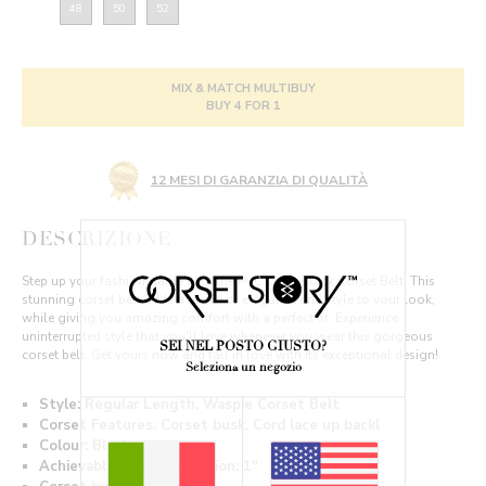
48
50
52
MIX & MATCH MULTIBUY
BUY 4 FOR 1
12 MESI DI GARANZIA DI QUALITÀ
DESCRIZIONE
Step up your fashion game with the PVC Cage Black Corset Belt! This
stunning corset belt adds a touch of elegance and style to your look,
while giving you amazing comfort with a perfect fit. Experience
uninterrupted style that you'll love whenever you wear this gorgeous
SEI NEL POSTO GIUSTO?
corset belt. Get yours now and fall in love with its exceptional design!
Seleziona un negozio
Style: Regular Length, Waspie Corset Belt
Corset Features: Corset busk, Cord lace up backl
Colour: Black
Achievable Waist Reduction: 1"