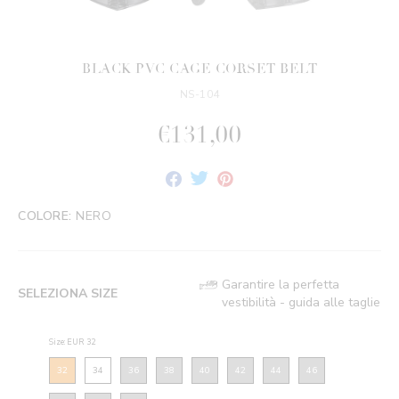
BLACK PVC CAGE CORSET BELT
NS-104
€131,00
Condividi
Twitta
Fai
su
su
Pin
Facebook
Twitter
su
COLORE:
NERO
Pinterest
Garantire la perfetta
SELEZIONA SIZE
vestibilità - guida alle taglie
Size: EUR 32
32
34
36
38
40
42
44
46