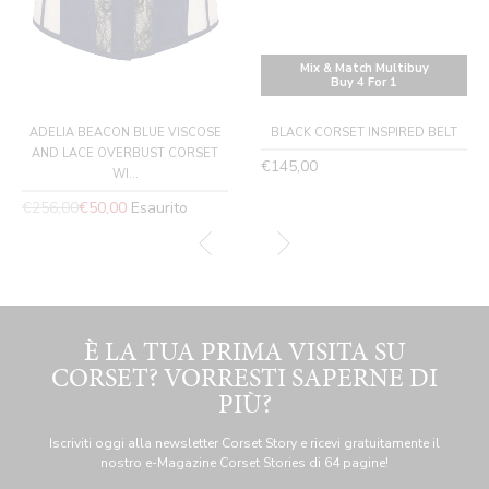
Mix & Match Multibuy
Buy 4 For 1
ADELIA BEACON BLUE VISCOSE
BLACK CORSET INSPIRED BELT
AND LACE OVERBUST CORSET
Prezzo
€145,00
WI...
normale
Prezzo
€256,00
€50,00
Esaurito
normale
È LA TUA PRIMA VISITA SU
CORSET? VORRESTI SAPERNE DI
PIÙ?
Iscriviti oggi alla newsletter Corset Story e ricevi gratuitamente il
nostro e-Magazine Corset Stories di 64 pagine!